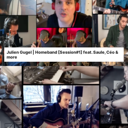
Julien Gugel | Homeband [Session#1] feat. Saule, Céo &
more