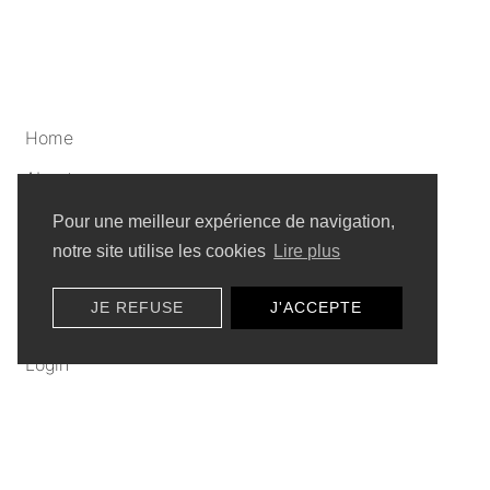
Home
About
Artists
Pour une meilleur expérience de navigation,
notre site utilise les cookies
Lire plus
Privacy policy
JE REFUSE
J'ACCEPTE
Sitemap
Login
Submit a video
Click here