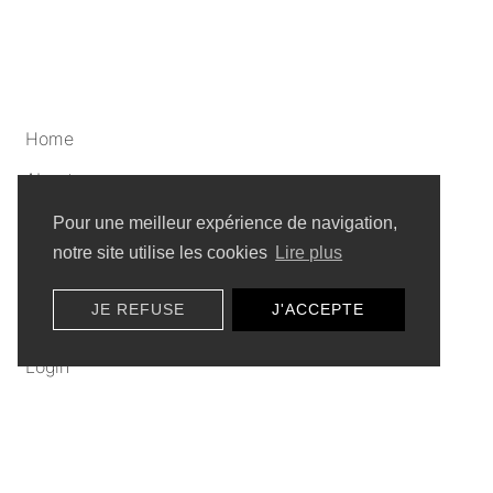
Home
About
Artists
Pour une meilleur expérience de navigation,
notre site utilise les cookies
Lire plus
Privacy policy
JE REFUSE
J'ACCEPTE
Sitemap
Login
Submit a video
Click here