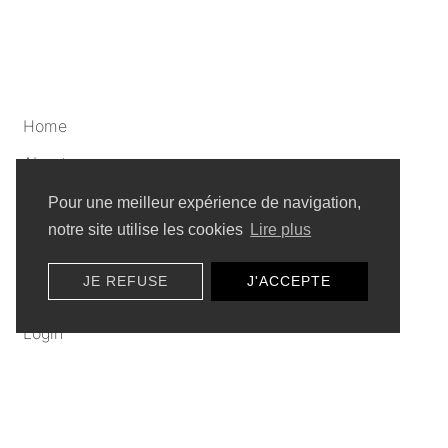
Home
About
Artists
Pour une meilleur expérience de navigation,
notre site utilise les cookies
Lire plus
Privacy policy
JE REFUSE
J'ACCEPTE
Sitemap
Login
Submit a video
Click here